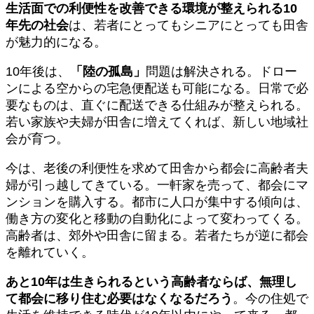
生活面での利便性を改善できる環境が整えられる10
年先の社会
は、若者にとってもシニアにとっても田舎
が魅力的になる。
10年後は、
「陸の孤島」
問題は解決される。ドロー
ンによる空からの宅急便配送も可能になる。日常で必
要なものは、直ぐに配送できる仕組みが整えられる。
若い家族や夫婦が田舎に増えてくれば、新しい地域社
会が育つ。
今は、老後の利便性を求めて田舎から都会に高齢者夫
婦が引っ越してきている。一軒家を売って、都会にマ
ンションを購入する。都市に人口が集中する傾向は、
働き方の変化と移動の自動化によって変わってくる。
高齢者は、郊外や田舎に留まる。若者たちが逆に都会
を離れていく。
あと10年は生きられるという高齢者ならば、無理し
て都会に移り住む必要はなくなるだろう
。今の住処で