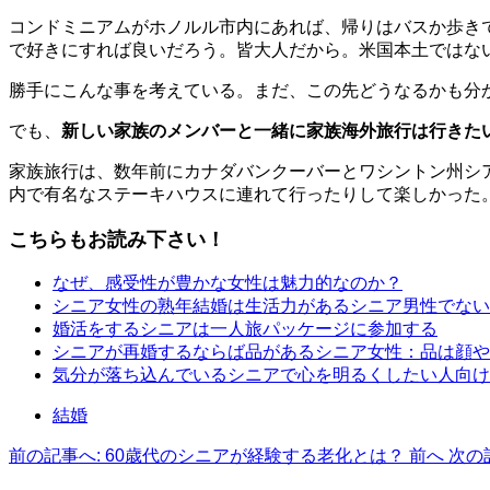
コンドミニアムがホノルル市内にあれば、帰りはバスか歩き
で好きにすれば良いだろう。皆大人だから。米国本土ではな
勝手にこんな事を考えている。まだ、この先どうなるかも分
でも、
新しい家族のメンバーと一緒に家族海外旅行は行きた
家族旅行は、数年前にカナダバンクーバーとワシントン州シ
内で有名なステーキハウスに連れて行ったりして楽しかった
こちらもお読み下さい！
なぜ、感受性が豊かな女性は魅力的なのか？
シニア女性の熟年結婚は生活力があるシニア男性でない
婚活をするシニアは一人旅パッケージに参加する
シニアが再婚するならば品があるシニア女性：品は顔や
気分が落ち込んでいるシニアで心を明るくしたい人向け
結婚
前の記事へ: 60歳代のシニアが経験する老化とは？
前へ
次の