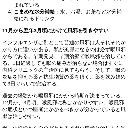
まれている。
こまめな水分補給
：水、お湯、お茶など水分補
給になるドリンク
11月から翌年3月頃にかけて風邪を引きやすい
インフルエンザは別として普通の風邪は人それぞれか
かり方に違いがある。私が風邪になるのは必ず喉風邪
からである。早期発見、早期治療で喉風邪を治してい
る。1日経過しても喉の痛みが治らない場合はすぐに
内科クリニックの主治医に見てもらう。そして、喉の
炎症を抑える薬と抗生物質の薬を頂く。薬を飲み始め
て3日ぐらいで完治する。
過去の経験から喉風邪にかかる時期が決まっている。
12月か、3月頃、喉風邪に私はかかりやすい。喉風邪
の症状といつ医者にかかるべきかが分かっていると風
邪は治しやすい。