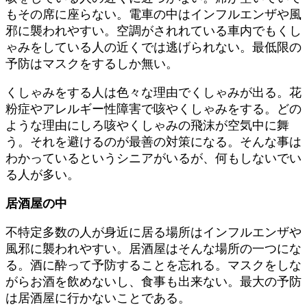
もその席に座らない。電車の中はインフルエンザや風
邪に襲われやすい。空調がされれている車内でもくし
ゃみをしている人の近くでは逃げられない。最低限の
予防はマスクをするしか無い。
くしゃみをする人は色々な理由でくしゃみが出る。花
粉症やアレルギー性障害で咳やくしゃみをする。どの
ような理由にしろ咳やくしゃみの飛沫が空気中に舞
う。それを避けるのが最善の対策になる。そんな事は
わかっているというシニアがいるが、何もしないでい
る人が多い。
居酒屋の中
不特定多数の人が身近に居る場所はインフルエンザや
風邪に襲われやすい。居酒屋はそんな場所の一つにな
る。酒に酔って予防することを忘れる。マスクをしな
がらお酒を飲めないし、食事も出来ない。最大の予防
は居酒屋に行かないことである。