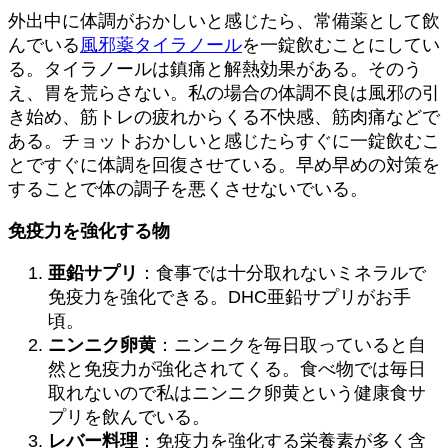
外出中に体調がおかしいと感じたら、常備薬として飲
んでいる
風邪薬タイラノール
を一錠飲むことにしてい
る。タイラノールは鎮痛と解熱効果がある。そのう
え、胃を荒らさない。私の場合の体調不良は風邪の引
き始め、筋トレの疲れからくる不快感、筋肉痛などで
ある。チョットおかしいと感じたらすぐに一錠飲むこ
とですぐに体調を回復させている。早め早めの対策を
することで体の調子を悪くさせないでいる。
免疫力を強化する物
亜鉛サプリ
：食事では十分取れないミネラルで
免疫力を強化できる。DHC亜鉛サプリがお手
頃。
ニンニク卵黄
：ニンニクを毎日取っていると自
然と免疫力が強化されてくる。食べ物では毎日
取れないので私はニンニク卵黄という健康食サ
プリを飲んでいる。
レバー料理
：免疫力を強化する栄養素が多く含