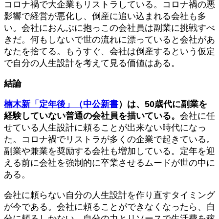
コロナ禍で大企業もリストラしている。コロナ禍の悪
影響で経営が悪化し、倒産に追い込まれる会社も多
い。会社におんぶに抱っこの会社員は副業に挑戦すべ
きだ。何もしないで世の流れに漂っていると会社があ
なたを捨てる。もうすぐ、会社は倒産するという仮定
で自分の人生設計を考えて見る価値はある。
結論
楠木新「定年後」（中公新書
）は、50歳代に副業を
経験していない普通の会社員を描いている。
会社に任
せている人生設計に頼ることが出来ない時代になっ
た。コロナ禍でリストラが多くの企業で起きている。
副業や兼業を奨励する会社も増加している。定年を迎
える前に会社を強制的に卒業させるムードが世の中に
ある。
会社に頼らない自分の人生設計を作り直すタイミング
が今である。会社に頼ることができなくなったら、自
分に頼るしかない。自分の力とリソースで生活費を稼