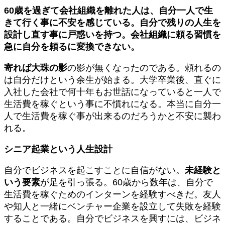
60歳を過ぎて会社組織を離れた人は、自分一人で生
きて行く事に不安を感じている。自分で残りの人生を
設計し直す事に戸惑いを持つ。会社組織に頼る習慣を
急に自分を頼るに変換できない。
寄れば大珠の影
の影が無くなったのである。頼れるの
は自分だけという余生が始まる。大学卒業後、直ぐに
入社した会社で何十年もお世話になっていると一人で
生活費を稼ぐという事に不慣れになる。本当に自分一
人で生活費を稼ぐ事が出来るのだろうかと不安に襲わ
れる。
シニア起業という人生設計
自分でビジネスを起こすことに自信がない。
未経験と
いう要素
が足を引っ張る。60歳から数年は、自分で
生活費を稼ぐためのインターンを経験すべきだ。友人
や知人と一緒にベンチャー企業を設立して失敗を経験
することである。自分でビジネスを興すには、ビジネ