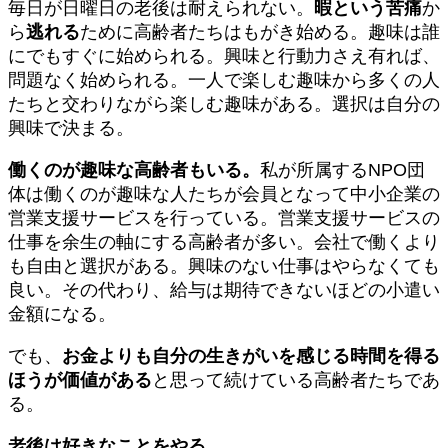
毎日が日曜日の老後は耐えられない。
暇という苦痛
か
ら
逃れる
ために高齢者たちはもがき始める。趣味は誰
にでもすぐに始められる。興味と行動力さえ有れば、
問題なく始められる。一人で楽しむ趣味から多くの人
たちと交わりながら楽しむ趣味がある。選択は自分の
興味で決まる。
働くのが趣味な高齢者もいる。
私が所属するNPO団
体は働くのが趣味な人たちが会員となって中小企業の
営業支援サービスを行っている。営業支援サービスの
仕事を余生の軸にする高齢者が多い。会社で働くより
も自由と選択がある。興味のない仕事はやらなくても
良い。その代わり、給与は期待できないほどの小遣い
金額になる。
でも、
お金よりも自分の生きがいを感じる時間を得る
ほうが価値がある
と思って続けている高齢者たちであ
る。
老後は好きなことをやる