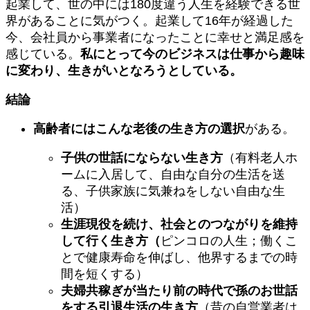
起業して、世の中には180度違う人生を経験できる世
界があることに気がつく。起業して16年が経過した
今、会社員から事業者になったことに幸せと満足感を
感じている。
私にとって今のビジネスは仕事から趣味
に変わり、生きがいとなろうとしている。
結論
高齢者にはこんな老後の生き方の選択
がある。
子供の世話にならない生き方
（有料老人ホ
ームに入居して、自由な自分の生活を送
る、子供家族に気兼ねをしない自由な生
活）
生涯現役を続け、社会とのつながりを維持
して行く生き方（
ピンコロの人生；働くこ
とで健康寿命を伸ばし、他界するまでの時
間を短くする）
夫婦共稼ぎが当たり前の時代で孫のお世話
をする引退生活の生き方
（昔の自営業者は