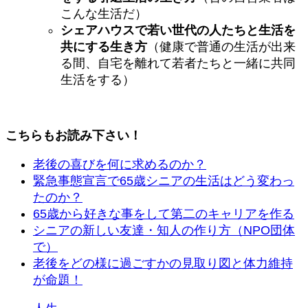
こんな生活だ）
シェアハウスで若い世代の人たちと生活を
共にする生き方
（健康で普通の生活が出来
る間、自宅を離れて若者たちと一緒に共同
生活をする）
こちらもお読み下さい！
老後の喜びを何に求めるのか？
緊急事態宣言で65歳シニアの生活はどう変わっ
たのか？
65歳から好きな事をして第二のキャリアを作る
シニアの新しい友達・知人の作り方（NPO団体
で）
老後をどの様に過ごすかの見取り図と体力維持
が命題！