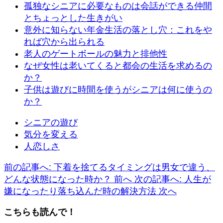
孤独なシニアに必要なものは会話ができる仲間
とちょっとした生きがい
意外に知らない年金生活の落とし穴：これをや
れば穴から出られる
老人のゲートボールの魅力と排他性
なぜ女性は老いてくると都会の生活を求めるの
か？
子供は遊びに時間を使うがシニアは何に使うの
か？
シニアの遊び
気分を変える
人恋しさ
前の記事へ: 下着を捨てるタイミングは男女で違う、
どんな状態になった時か？
前へ
次の記事へ: 人生が
嫌になったり落ち込んだ時の解決方法
次へ
こちらも読んで！