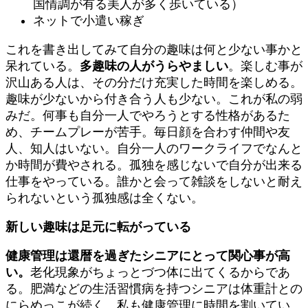
国情調が有る美人が多く歩いている）
ネットで小遣い稼ぎ
これを書き出してみて自分の趣味は何と少ない事かと
呆れている。
多趣味の人がうらやましい
。楽しむ事が
沢山ある人は、その分だけ充実した時間を楽しめる。
趣味が少ないから付き合う人も少ない。これが私の弱
みだ。何事も自分一人でやろうとする性格があるた
め、チームプレーが苦手。毎日顔を合わす仲間や友
人、知人はいない。自分一人のワークライフでなんと
か時間が費やされる。孤独を感じないで自分が出来る
仕事をやっている。誰かと会って雑談をしないと耐え
られないという孤独感は全くない。
新しい趣味は足元に転がっている
健康管理は還暦を過ぎたシニアにとって関心事が高
い。
老化現象がちょっとづつ体に出てくるからであ
る。肥満などの生活習慣病を持つシニアは体重計との
にらめっこが続く。私も健康管理に時間を割いてい