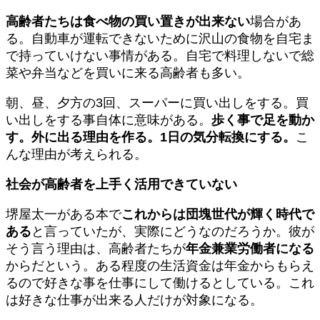
高齢者たちは食べ物の買い置きが出来ない
場合があ
る。自動車が運転できないために沢山の食物を自宅ま
で持っていけない事情がある。自宅で料理しないで総
菜や弁当などを買いに来る高齢者も多い。
朝、昼、夕方の3回、スーパーに買い出しをする。買
い出しをする事自体に意味がある。
歩く事で足を動か
す。外に出る理由を作る。1日の気分転換にする。
こ
んな理由が考えられる。
社会が高齢者を上手く活用できていない
堺屋太一がある本で
これからは団塊世代が輝く時代で
ある
と言っていたが、実際にどうなのだろうか。彼が
そう言う理由は、高齢者たちが
年金兼業労働者になる
からだという。ある程度の生活資金は年金からもらえ
るので好きな事を仕事にして働けるとしている。これ
は好きな仕事が出来る人だけが対象になる。