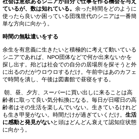
社会は意欲あるシニアが自分で仕事を作る機会を与え
ているが、数は知れている。
余った時間をどのように
使ったら良いか困っている団塊世代のシニアは一番簡
単な方向に向かう。
時間の無駄遣いをする
余生を有意義に生きたいと積極的に考えて動いている
シニアであれば、NPO団体などで何か出来ないかを
探し出す。殆どは社会での自分の居場所を探そうと外
に出るのだがウロウロするだけ。午前中はあのカフェ
で時間を潰し、午後は図書館で昼寝をする。
朝、昼、夕方、スーパーに買い出しに来ることは高
齢者に取って良い気分転換になる。毎日が日曜日の高
齢者はその生活を楽しんでいない。生きているけれど
も生き甲斐がない。時間だけが過ぎていくだけ。
生活
に感動と発見がない
と頭はどんどん衰えて認知症状態
に向かう。