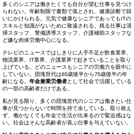
多くのシニアは働きたくても自分が望む仕事を見つけ
られない。年齢制限で書類で落とされ、健康診断で篩
いにかけられる。元気で健康なシニアであってもITの
スキルと知識がないために敬遠される。残る仕事は清
掃スタッフ、警備誘導スタッフ、介護補助スタッフな
ど嫌な肉体労働中心になる。
テレビのニュースではしきりに人手不足が飲食業界、
物流業界、IT業界、介護業界で起きていることを取り
上げている。どのニュースもシニアの労働力を眼中に
していない。団塊世代は65歳後半から75歳後半の年
齢になる。
年金兼業労働者
として社会で活躍している
の一部の高齢者だけである。
私が見る限り、多くの団塊世代のシニアは働きたい仕
事が見つからないで時間を持て余している。取り敢え
ず、働かなくても年金で生活が出来るので緊迫感はな
い。社会はそんな高齢者が喜ぶ仕事を与えていない。