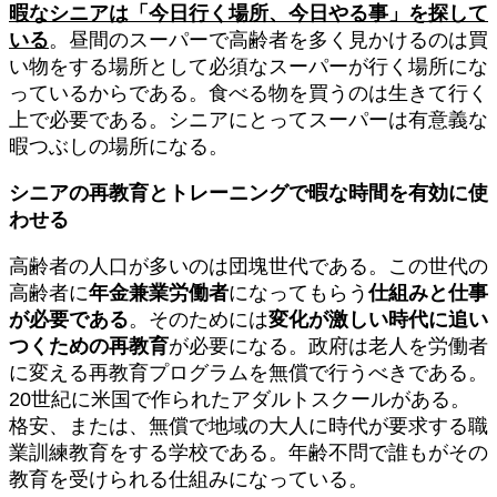
暇なシニアは「今日行く場所、今日やる事」を探して
いる
。昼間のスーパーで高齢者を多く見かけるのは買
い物をする場所として必須なスーパーが行く場所にな
っているからである。食べる物を買うのは生きて行く
上で必要である。シニアにとってスーパーは有意義な
暇つぶしの場所になる。
シニアの再教育とトレーニングで暇な時間を有効に使
わせる
高齢者の人口が多いのは団塊世代である。この世代の
高齢者に
年金兼業労働者
になってもらう
仕組みと仕事
が必要である
。そのためには
変化が激しい時代に追い
つくための再教育
が必要になる。政府は老人を労働者
に変える再教育プログラムを無償で行うべきである。
20世紀に米国で作られたアダルトスクールがある。
格安、または、無償で地域の大人に時代が要求する職
業訓練教育をする学校である。年齢不問で誰もがその
教育を受けられる仕組みになっている。